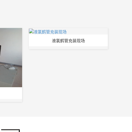
液氯鹤管充装现场