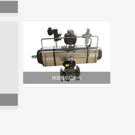
快加慢加切断阀