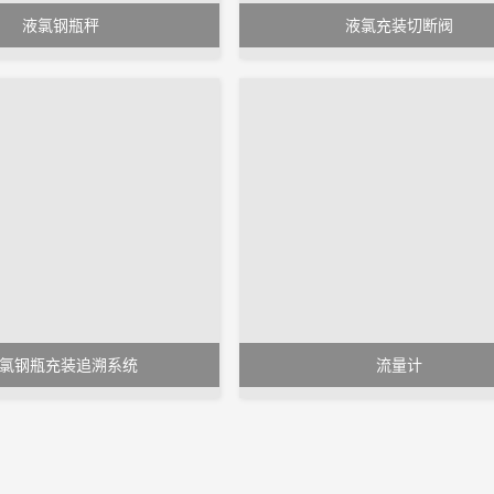
液氯钢瓶秤
液氯充装切断阀
氯钢瓶充装追溯系统
流量计