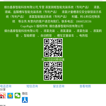
烟台鑫泰智能科技有限公司,专营
液氯钢瓶智能充装系统（专利产品）
液氯、
液碱、盐酸槽车智能充装系统（专利产品）
液氯计量槽液位安全联锁显示系
统（专利产品）
液氯智能输送系统（专利产品）
料罐、料斗料位控制系
统
等业务,有意向的客户请咨询我们，联系电话：
18660528336
CopyRight © 版权所有:
烟台鑫泰智能科技有限公司
烟台鑫泰智能科技有限公司
、
液氯充装
、
液氯灌装
、
液氯包装
、
液氯鹤
管
、
智能鹤管
、
自动鹤管
、
槽车定量装车
、
电热毯
扫一扫访问移动端
电话咨询
短信咨询
留言咨询
查看地图
分享
微信