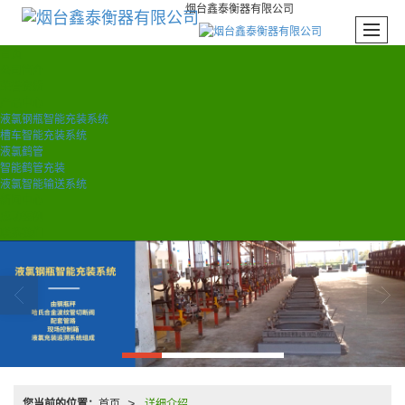
烟台鑫泰衡器有限公司
首页
公司简介
荣誉资质
产品中心
液氯钢瓶智能充装系统
槽车智能充装系统
液氯鹤管
智能鹤管充装
液氯智能输送系统
新闻中心
成功案例
联系我们
您当前的位置：
首页
详细介绍
>