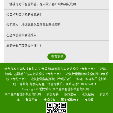
一键视觉对位智能鹤管，在内蒙古客户现场调试成功
带自动补偿功能的液氯鹤管
公司再次中标湖北宜化集团氯碱改造项目
在全国氯碱年会做报告
液氯钢瓶电加热如何使用？
查看更多
烟台鑫泰智能科技有限公司,专营
液氯钢瓶智能充装系统（专利产品）
液氯、
液碱、盐酸槽车智能充装系统（专利产品）
液氯计量槽液位安全联锁显示系
统（专利产品）
液氯智能输送系统（专利产品）
料罐、料斗料位控制系
统
等业务,有意向的客户请咨询我们，联系电话：
18660528336
CopyRight © 版权所有:
烟台鑫泰智能科技有限公司
烟台鑫泰智能科技有限公司
、
液氯充装
、
液氯灌装
、
液氯包装
、
液氯鹤
管
、
智能鹤管
、
自动鹤管
、
槽车定量装车
、
电热毯